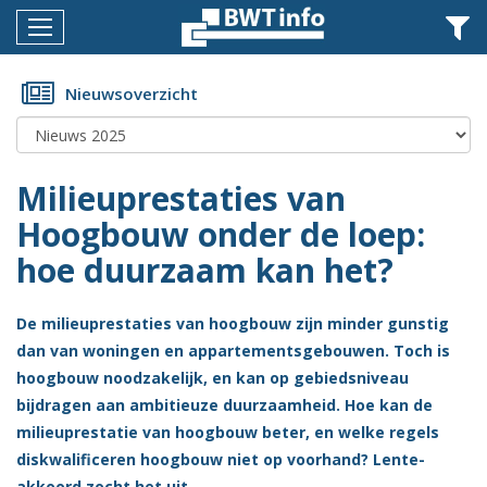
Menu
Home
Nieuwsoverzicht
Nieuws
Agenda
Milieuprestaties van
Documenten
Hoogbouw onder de loep:
hoe duurzaam kan het?
Dossiers
Fotoalbums
De milieuprestaties van hoogbouw zijn minder gunstig
Opleidingen
dan van woningen en appartementsgebouwen. Toch is
hoogbouw noodzakelijk, en kan op gebiedsniveau
Over
bijdragen aan ambitieuze duurzaamheid. Hoe kan de
BWT
milieuprestatie van hoogbouw beter, en welke regels
diskwalificeren hoogbouw niet op voorhand? Lente-
BMK
akkoord zocht het uit.