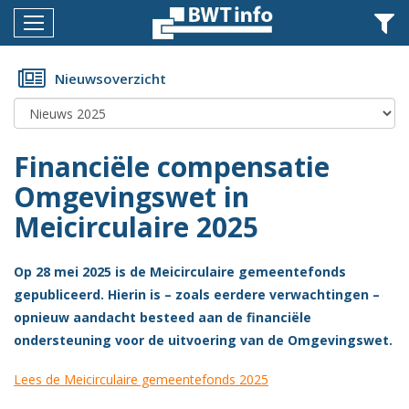
Menu
Home
Nieuwsoverzicht
Nieuws
Agenda
Financiële compensatie
Documenten
Omgevingswet in
Meicirculaire 2025
Dossiers
Fotoalbums
Op 28 mei 2025 is de Meicirculaire gemeentefonds
Opleidingen
gepubliceerd. Hierin is – zoals eerdere verwachtingen –
opnieuw aandacht besteed aan de financiële
Over
ondersteuning voor de uitvoering van de Omgevingswet.
BWT
Lees de Meicirculaire gemeentefonds 2025
BMK