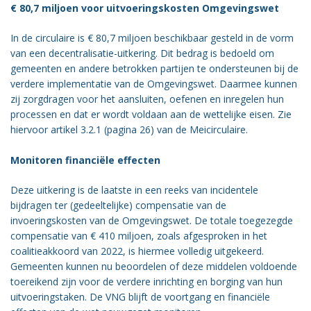
€ 80,7 miljoen voor uitvoeringskosten Omgevingswet
Vacatures
In de circulaire is € 80,7 miljoen beschikbaar gesteld in de vorm
Vereniging
van een decentralisatie-uitkering. Dit bedrag is bedoeld om
BWT
gemeenten en andere betrokken partijen te ondersteunen bij de
verdere implementatie van de Omgevingswet. Daarmee kunnen
Contact
zij zorgdragen voor het aansluiten, oefenen en inregelen hun
processen en dat er wordt voldaan aan de wettelijke eisen. Zie
hiervoor artikel 3.2.1 (pagina 26) van de Meicirculaire.
Monitoren financiële effecten
Deze uitkering is de laatste in een reeks van incidentele
bijdragen ter (gedeeltelijke) compensatie van de
invoeringskosten van de Omgevingswet. De totale toegezegde
compensatie van € 410 miljoen, zoals afgesproken in het
coalitieakkoord van 2022, is hiermee volledig uitgekeerd.
Gemeenten kunnen nu beoordelen of deze middelen voldoende
toereikend zijn voor de verdere inrichting en borging van hun
uitvoeringstaken. De VNG blijft de voortgang en financiële