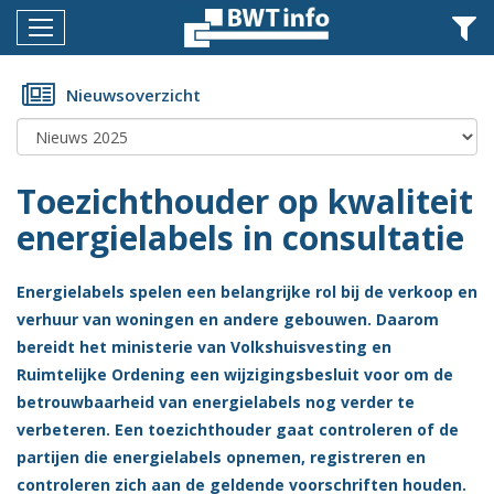
Menu
Home
Nieuwsoverzicht
Nieuws
Agenda
Toezichthouder op kwaliteit
Documenten
energielabels in consultatie
Dossiers
Energielabels spelen een belangrijke rol bij de verkoop en
Fotoalbums
verhuur van woningen en andere gebouwen. Daarom
bereidt het ministerie van Volkshuisvesting en
Opleidingen
Ruimtelijke Ordening een wijzigingsbesluit voor om de
Over
betrouwbaarheid van energielabels nog verder te
BWT
verbeteren. Een toezichthouder gaat controleren of de
partijen die energielabels opnemen, registreren en
BMK
controleren zich aan de geldende voorschriften houden.