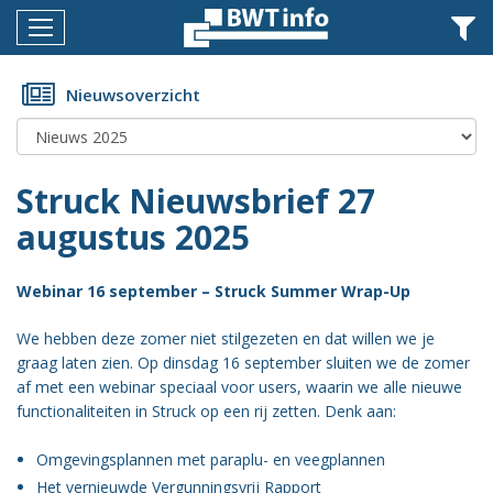
Menu
Home
Nieuwsoverzicht
Nieuws
Agenda
Struck Nieuwsbrief 27
Documenten
augustus 2025
Dossiers
Webinar 16 september – Struck Summer Wrap-Up
Fotoalbums
We hebben deze zomer niet stilgezeten en dat willen we je
Opleidingen
graag laten zien. Op dinsdag 16 september sluiten we de zomer
af met een webinar speciaal voor users, waarin we alle nieuwe
Over
functionaliteiten in Struck op een rij zetten. Denk aan:
BWT
Omgevingsplannen met paraplu- en veegplannen
BMK
Het vernieuwde Vergunningsvrij Rapport