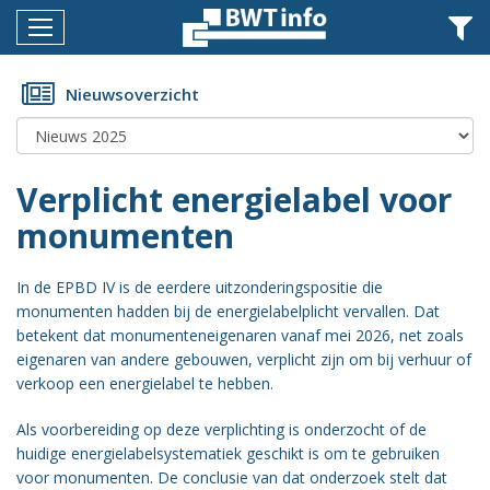
Menu
Home
Nieuwsoverzicht
Nieuws
Agenda
Verplicht energielabel voor
Documenten
monumenten
Dossiers
In de EPBD IV is de eerdere uitzonderingspositie die
Fotoalbums
monumenten hadden bij de energielabelplicht vervallen. Dat
betekent dat monumenteneigenaren vanaf mei 2026, net zoals
Opleidingen
eigenaren van andere gebouwen, verplicht zijn om bij verhuur of
verkoop een energielabel te hebben.
Over
BWT
Als voorbereiding op deze verplichting is onderzocht of de
huidige energielabelsystematiek geschikt is om te gebruiken
BMK
voor monumenten. De conclusie van dat onderzoek stelt dat