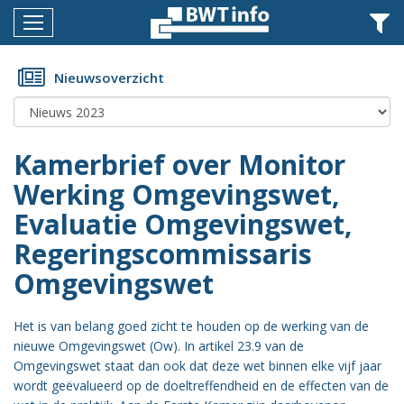
Menu
Home
Nieuwsoverzicht
Nieuws
Agenda
Kamerbrief over Monitor
Documenten
Werking Omgevingswet,
Evaluatie Omgevingswet,
Dossiers
Regeringscommissaris
Fotoalbums
Omgevingswet
Opleidingen
Het is van belang goed zicht te houden op de werking van de
Over
nieuwe Omgevingswet (Ow). In artikel 23.9 van de
BWT
Omgevingswet staat dan ook dat deze wet binnen elke vijf jaar
BMK
wordt geëvalueerd op de doeltreffendheid en de effecten van de