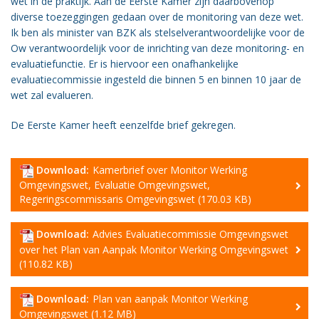
wet in de praktijk. Aan de Eerste Kamer zijn daarbovenop
Vacatures
diverse toezeggingen gedaan over de monitoring van deze wet.
Ik ben als minister van BZK als stelselverantwoordelijke voor de
Vereniging
Ow verantwoordelijk voor de inrichting van deze monitoring- en
BWT
evaluatiefunctie. Er is hiervoor een onafhankelijke
evaluatiecommissie ingesteld die binnen 5 en binnen 10 jaar de
Contact
wet zal evalueren.
De Eerste Kamer heeft eenzelfde brief gekregen.
Download:
Kamerbrief over Monitor Werking
Omgevingswet, Evaluatie Omgevingswet,
Regeringscommissaris Omgevingswet (170.03 KB)
Download:
Advies Evaluatiecommissie Omgevingswet
over het Plan van Aanpak Monitor Werking Omgevingswet
(110.82 KB)
Download:
Plan van aanpak Monitor Werking
Omgevingswet (1.12 MB)