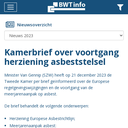
Menu
Home
Nieuwsoverzicht
Nieuws
Agenda
Kamerbrief over voortgang
Documenten
herziening asbeststelsel
Dossiers
Minister Van Gennip (SZW) heeft op 21 december 2023 de
Fotoalbums
Tweede Kamer per brief geïnformeerd over de Europese
regelgevingswijzigingen en de voortgang van de
Opleidingen
meerjarenaanpak op asbest.
Over
De brief behandelt de volgende onderwerpen:
BWT
Herziening Europese Asbestrichtlijn;
BMK
Meerjarenaanpak asbest: