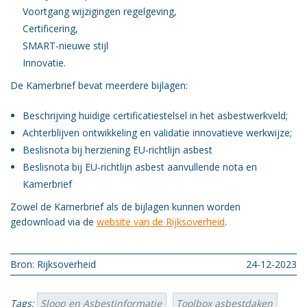
Voortgang wijzigingen regelgeving,
Vacatures
Certificering,
Vereniging
SMART-nieuwe stijl
BWT
Innovatie.
Contact
De Kamerbrief bevat meerdere bijlagen:
Beschrijving huidige certificatiestelsel in het asbestwerkveld;
Achterblijven ontwikkeling en validatie innovatieve werkwijze;
Beslisnota bij herziening EU-richtlijn asbest
Beslisnota bij EU-richtlijn asbest aanvullende nota en
Kamerbrief
Zowel de Kamerbrief als de bijlagen kunnen worden
gedownload via de
website van de Rijksoverheid
.
Bron: Rijksoverheid
24-12-2023
Tags:
Sloop en Asbestinformatie
Toolbox asbestdaken