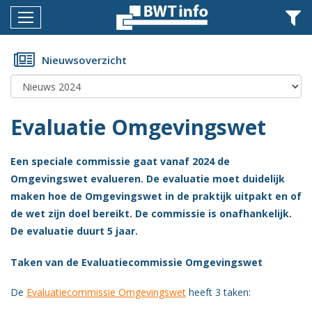
Menu
Home
Nieuwsoverzicht
Nieuws
Agenda
Evaluatie Omgevingswet
Documenten
Een speciale commissie gaat vanaf 2024 de
Dossiers
Omgevingswet evalueren. De evaluatie moet duidelijk
Fotoalbums
maken hoe de Omgevingswet in de praktijk uitpakt en of
de wet zijn doel bereikt. De commissie is onafhankelijk.
Opleidingen
De evaluatie duurt 5 jaar.
Over
Taken van de Evaluatiecommissie Omgevingswet
BWT
De
Evaluatiecommissie Omgevingswet
heeft 3 taken:
BMK