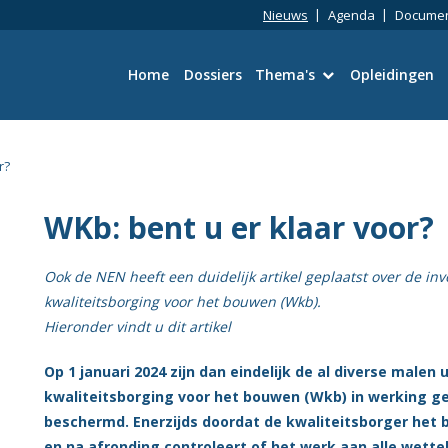
Nieuws
Agenda
Docume
Home
Dossiers
Thema's
Opleidingen
Bouwtechniek
r?
Omgevingswet
WKb: bent u er klaar voor?
Wetgeving en Vergun
Ook de NEN heeft een duidelijk artikel geplaatst over de i
Ruimtelijke kwaliteit
kwaliteitsborging voor het bouwen (Wkb).
Hieronder vindt u dit artikel
Energie en duurzaamh
Op 1 januari 2024 zijn dan eindelijk de al diverse mal
kwaliteitsborging voor het bouwen (Wkb) in werking 
Toezicht en Handhavi
beschermd. Enerzijds doordat de kwaliteitsborger het 
en na afronding controleert of het werk aan alle wette