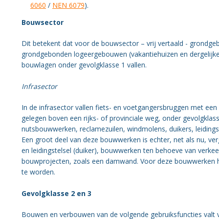
6060
/
NEN 6079
).
Bouwsector
Dit betekent dat voor de bouwsector – vrij vertaald - grond
grondgebonden logeergebouwen (vakantiehuizen en dergelijk
bouwlagen onder gevolgklasse 1 vallen.
Infrasector
In de infrasector vallen fiets- en voetgangersbruggen met ee
gelegen boven een rijks- of provinciale weg, onder gevolgkla
nutsbouwwerken, reclamezuilen, windmolens, duikers, leidingste
Een groot deel van deze bouwwerken is echter, net als nu, ver
en leidingstelsel (duiker), bouwwerken ten behoeve van verkeersg
bouwprojecten, zoals een damwand. Voor deze bouwwerken hoe
te worden.
Gevolgklasse 2 en 3
Bouwen en verbouwen van de volgende gebruiksfuncties valt vo