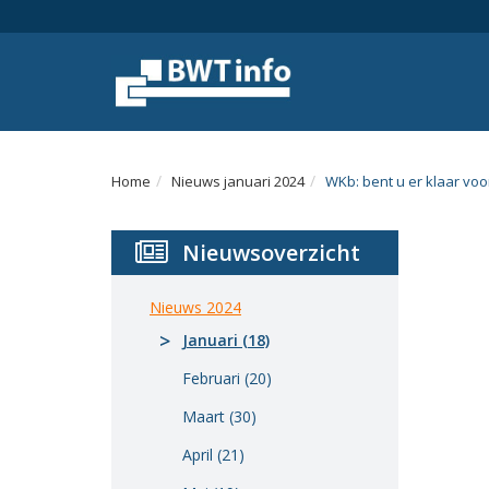
Menu
Home
Nieuws
Agenda
Home
Nieuws januari 2024
WKb: bent u er klaar voo
Documenten
Nieuwsoverzicht
Dossiers
Fotoalbums
Nieuws 2024
Januari (18)
Opleidingen
Februari (20)
Over
Maart (30)
BWT
April (21)
BMK