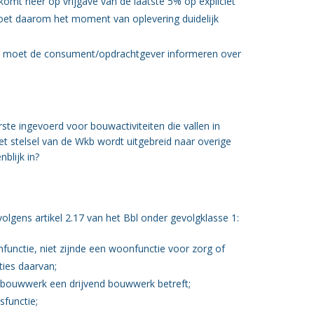
mt neer op vrijgave van de laatste 5% op expliciet
t daarom het moment van oplevering duidelijk
en moet de consument/opdrachtgever informeren over
te ingevoerd voor bouwactiviteiten die vallen in
r het stelsel van de Wkb wordt uitgebreid naar overige
blijk in?
lgens artikel 2.17 van het Bbl onder gevolgklasse 1:
nctie, niet zijnde een woonfunctie voor zorg of
ties daarvan;
t bouwwerk een drijvend bouwwerk betreft;
sfunctie;