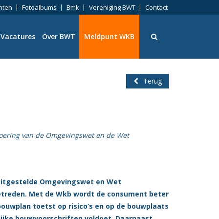
nten
Fotoalbums
Bmk
Vereniging BWT
Contact
Vacatures
Over BWT
Meldpunt WKB
Terug
ningen
nvoering van de Omgevingswet en de Wet
eid
en uitgestelde Omgevingswet en Wet
getreden. Met de Wkb wordt de consument beter
ng
bouwplan toetst op risico’s en op de bouwplaats
lijke bouwvoorschriften voldoet. Daarnaast