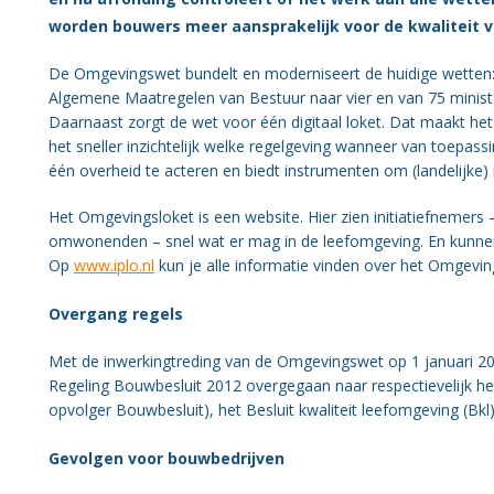
Organisatie BWT
worden bouwers meer aansprakelijk voor de kwaliteit
Gezondheid
De Omgevingswet bundelt en moderniseert de huidige wetten: 
Algemene Maatregelen van Bestuur naar vier en van 75 minist
Daarnaast zorgt de wet voor één digitaal loket. Dat maakt he
het sneller inzichtelijk welke regelgeving wanneer van toepas
één overheid te acteren en biedt instrumenten om (landelijke) 
Het Omgevingsloket is een website. Hier zien initiatiefneme
omwonenden – snel wat er mag in de leefomgeving. En kunne
Op
www.iplo.nl
kun je alle informatie vinden over het Omgevin
Overgang regels
Met de inwerkingtreding van de Omgevingswet op 1 januari 202
Regeling Bouwbesluit 2012 overgegaan naar respectievelijk h
opvolger Bouwbesluit), het Besluit kwaliteit leefomgeving (Bk
Gevolgen voor bouwbedrijven