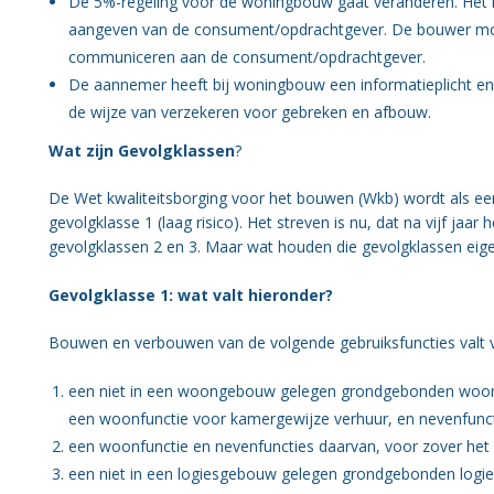
De 5%-regeling voor de woningbouw gaat veranderen. Het ko
aangeven van de consument/opdrachtgever. De bouwer moe
communiceren aan de consument/opdrachtgever.
De aannemer heeft bij woningbouw een informatieplicht 
de wijze van verzekeren voor gebreken en afbouw.
Wat zijn Gevolgklassen
?
De Wet kwaliteitsborging voor het bouwen (Wkb) wordt als eers
gevolgklasse 1 (laag risico). Het streven is nu, dat na vijf jaa
gevolgklassen 2 en 3. Maar wat houden die gevolgklassen eigen
Gevolgklasse 1: wat valt hieronder?
Bouwen en verbouwen van de volgende gebruiksfuncties valt vo
een niet in een woongebouw gelegen grondgebonden woonfu
een woonfunctie voor kamergewijze verhuur, en nevenfunc
een woonfunctie en nevenfuncties daarvan, voor zover he
een niet in een logiesgebouw gelegen grondgebonden logie