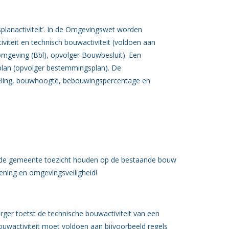
lanactiviteit’. In de Omgevingswet worden
iteit en technisch bouwactiviteit (voldoen aan
mgeving (Bbl), opvolger Bouwbesluit). Een
plan (opvolger bestemmingsplan). De
edeling, bouwhoogte, bebouwingspercentage en
t de gemeente toezicht houden op de bestaande bouw
dening en omgevingsveiligheid!
orger toetst de technische bouwactiviteit van een
ouwactiviteit moet voldoen aan bijvoorbeeld regels