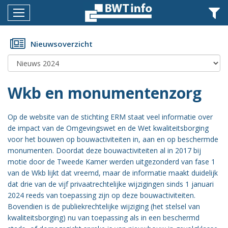
Menu
Home
Nieuwsoverzicht
Nieuws
Agenda
Wkb en monumentenzorg
Documenten
Op de website van de stichting ERM staat veel informatie over
Dossiers
de impact van de Omgevingswet en de Wet kwaliteitsborging
voor het bouwen op bouwactiviteiten in, aan en op beschermde
Fotoalbums
monumenten. Doordat deze bouwactiviteiten al in 2017 bij
motie door de Tweede Kamer werden uitgezonderd van fase 1
Opleidingen
van de Wkb lijkt dat vreemd, maar de informatie maakt duidelijk
dat drie van de vijf privaatrechtelijke wijzigingen sinds 1 januari
Over
2024 reeds van toepassing zijn op deze bouwactiviteiten.
BWT
Bovendien is de publiekrechtelijke wijziging (het stelsel van
BMK
kwaliteitsborging) nu van toepassing als in een beschermd