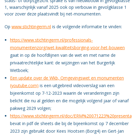
stads- of dorpsgezicht sprake is van nieuwbouw in gevolgklasse
Vacatures
1, waarschijnlijk vanaf 2025 ook op verbouw in gevolgklasse 1
voor zover deze plaatsvindt bij net-monumenten.
Vereniging
BWT
Op
www.stichtingerm.nl
is de volgende informatie te vinden:
Contact
https://www.stichtingerm.nl/professionals-
monumentenzorg/wet-kwaliteitsborging-voor-het-bouwen
gaat in op de hoofdlijnen van de wet en met name de
privaatrechtelijke kant: de wijzingen van het Burgerlijk
Wetboek;
Een update over de Wkb, Omgevingswet en monumenten
(youtube.com)
is een uitgebreid videoverslag van een
bijeenkomst op 7-12-2023 waarin de veranderingen zijn
belicht die nu al gelden en die mogelijk volgend jaar of vanaf
pakweg 2029 volgen;
https://www.stichtingerm.nl/doc/ERM%20071223%20present
bevat in pdf de sheets die bij de bijeenkomst op 7 december
2023 zijn gebruikt door Kees Hootsen (Borg4) en Gert-Jan