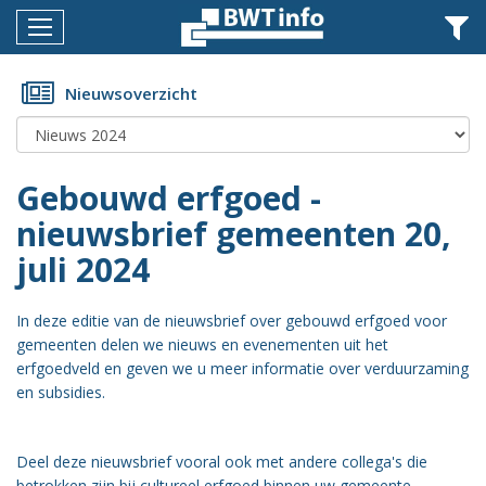
Menu
Home
Nieuwsoverzicht
Nieuws
Agenda
Gebouwd erfgoed -
Documenten
nieuwsbrief gemeenten 20,
juli 2024
Dossiers
Fotoalbums
In deze editie van de nieuwsbrief over gebouwd erfgoed voor
gemeenten delen we nieuws en evenementen uit het
Opleidingen
erfgoedveld en geven we u meer informatie over verduurzaming
en subsidies.
Over
BWT
Deel deze nieuwsbrief vooral ook met andere collega's die
BMK
betrokken zijn bij cultureel erfgoed binnen uw gemeente.